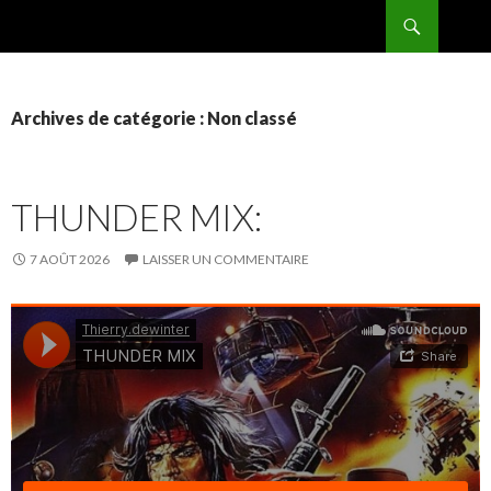
Recherche
BPMRADIO.EU Vidéo
ALLER
AU
CONTENU
Archives de catégorie : Non classé
THUNDER MIX:
7 AOÛT 2026
LAISSER UN COMMENTAIRE