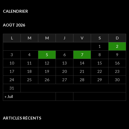
h
e
CALENDRIER
r
c
AOÛT 2026
h
e
r
L
M
M
J
V
S
D
1
2
:
3
4
5
6
7
8
9
10
11
12
13
14
15
16
17
18
19
20
21
22
23
24
25
26
27
28
29
30
31
« Juil
ARTICLES RÉCENTS