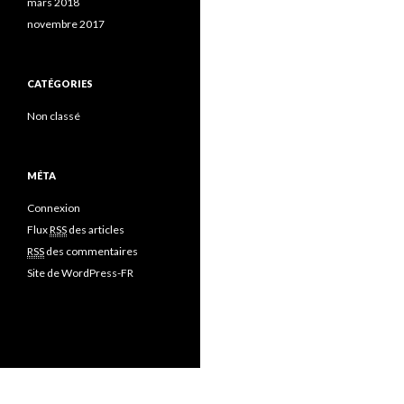
mars 2018
novembre 2017
CATÉGORIES
Non classé
MÉTA
Connexion
Flux
RSS
des articles
RSS
des commentaires
Site de WordPress-FR