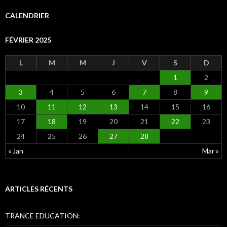
h
e
CALENDRIER
r
c
FÉVRIER 2025
h
e
r
L
M
M
J
V
S
D
1
2
:
3
4
5
6
7
8
9
10
11
12
13
14
15
16
17
18
19
20
21
22
23
24
25
26
27
28
« Jan
Mar »
ARTICLES RÉCENTS
TRANCE EDUCATION: