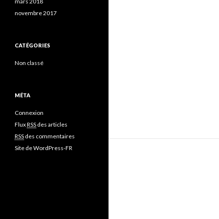
mars 2018
novembre 2017
CATÉGORIES
Non classé
MÉTA
Connexion
Flux
RSS
des articles
RSS
des commentaires
Site de WordPress-FR