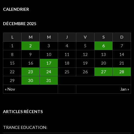
h
e
CALENDRIER
r
c
DÉCEMBRE 2025
h
e
r
L
M
M
J
V
S
D
1
2
3
4
5
6
7
:
8
9
10
11
12
13
14
15
16
17
18
19
20
21
22
23
24
25
26
27
28
29
30
31
« Nov
Jan »
ARTICLES RÉCENTS
TRANCE EDUCATION: