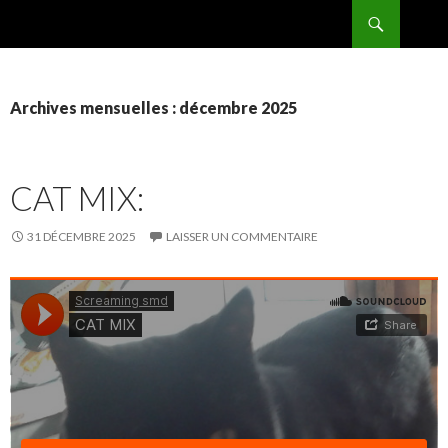
Recherche
BPMRADIO.EU Vidéo
ALLER
AU
CONTENU
Archives mensuelles : décembre 2025
CAT MIX:
31 DÉCEMBRE 2025
LAISSER UN COMMENTAIRE