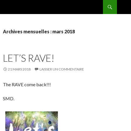
Recherche
BPMRADIO.EU Vidéo
ALLER
AU
CONTENU
Archives mensuelles : mars 2018
LET’S RAVE!
21 MARS 2018
LAISSER UN COMMENTAIRE
The RAVE come back!!!
SMD.