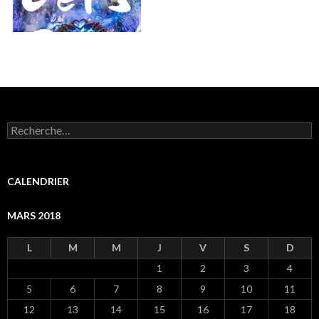
R
e
c
h
e
CALENDRIER
r
c
MARS 2018
h
e
r
L
M
M
J
V
S
D
1
2
3
4
:
5
6
7
8
9
10
11
12
13
14
15
16
17
18