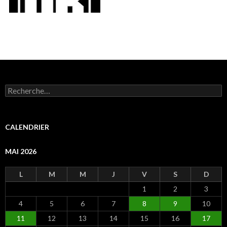
R
e
c
h
e
CALENDRIER
r
c
MAI 2026
h
e
r
L
M
M
J
V
S
D
1
2
3
:
4
5
6
7
8
9
10
11
12
13
14
15
16
17