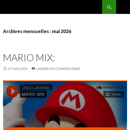
Recherche
BPMRADIO.EU Vidéo
ALLER
AU
CONTENU
Archives mensuelles : mai 2026
MARIO MIX:
27 MAI 2026
LAISSER UN COMMENTAIRE