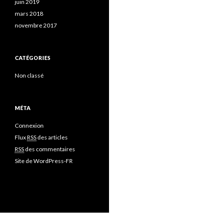
juin 2019
mars 2018
novembre 2017
CATÉGORIES
Non classé
MÉTA
Connexion
Flux
RSS
des articles
RSS
des commentaires
Site de WordPress-FR