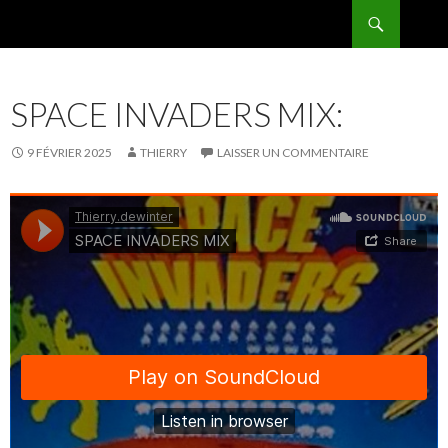
Recherche
BPMRADIO.EU Vidéo
ALLER
AU
CONTENU
SPACE INVADERS MIX:
9 FÉVRIER 2025
THIERRY
LAISSER UN COMMENTAIRE