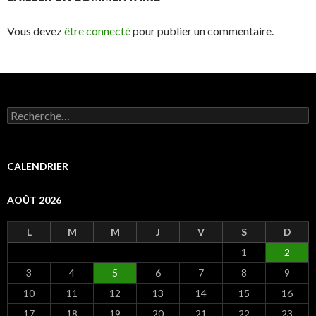
Vous devez
être connecté
pour publier un commentaire.
R
e
c
h
e
CALENDRIER
r
c
AOÛT 2026
h
e
r
L
M
M
J
V
S
D
1
2
:
3
4
5
6
7
8
9
10
11
12
13
14
15
16
17
18
19
20
21
22
23