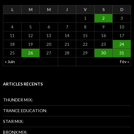
e
r
L
M
M
J
V
S
D
1
2
3
:
4
5
6
7
8
9
10
11
12
13
14
15
16
17
18
19
20
21
22
23
24
25
26
27
28
29
30
31
« Juin
Fév »
ARTICLES RÉCENTS
THUNDER MIX:
TRANCE EDUCATION:
STAR MIX:
BRONX MIX: