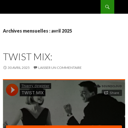
Recherche
BPMRADIO.EU Vidéo
ALLER
AU
CONTENU
Archives mensuelles : avril 2025
TWIST MIX:
30 AVRIL 2025
LAISSER UN COMMENTAIRE