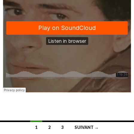
1
2
3
SUIVANT →