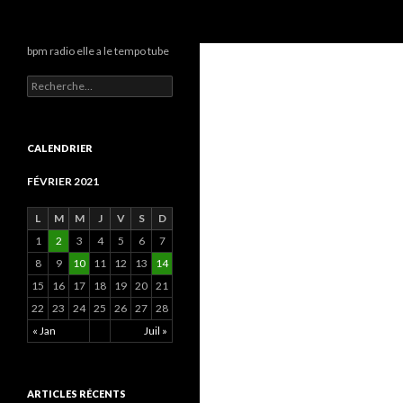
Recherche
BPMRADIO.EU Vidéo
bpm radio elle a le tempo tube
R
e
c
h
e
CALENDRIER
r
c
FÉVRIER 2021
h
e
L
M
M
J
V
S
D
r
1
2
3
4
5
6
7
:
8
9
10
11
12
13
14
15
16
17
18
19
20
21
22
23
24
25
26
27
28
« Jan
Juil »
ARTICLES RÉCENTS