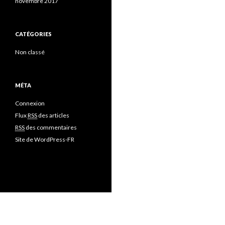
novembre 2017
CATÉGORIES
Non classé
MÉTA
Connexion
Flux
RSS
des articles
RSS
des commentaires
Site de WordPress-FR