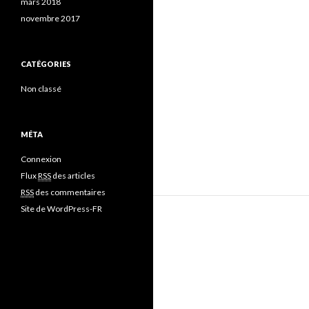
mars 2018
novembre 2017
CATÉGORIES
Non classé
MÉTA
Connexion
Flux
RSS
des articles
RSS
des commentaires
Site de WordPress-FR