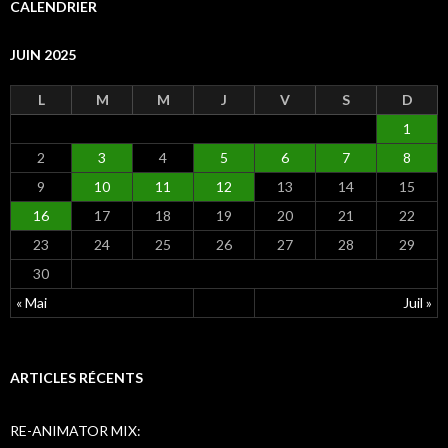
e
CALENDRIER
r
c
JUIN 2025
h
e
r
L
M
M
J
V
S
D
1
:
2
3
4
5
6
7
8
9
10
11
12
13
14
15
16
17
18
19
20
21
22
23
24
25
26
27
28
29
30
« Mai
Juil »
ARTICLES RÉCENTS
RE-ANIMATOR MIX: