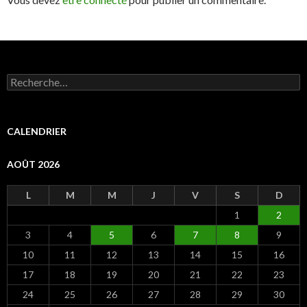
R
e
c
h
e
CALENDRIER
r
c
AOÛT 2026
h
e
r
L
M
M
J
V
S
D
1
2
:
3
4
5
6
7
8
9
10
11
12
13
14
15
16
17
18
19
20
21
22
23
24
25
26
27
28
29
30