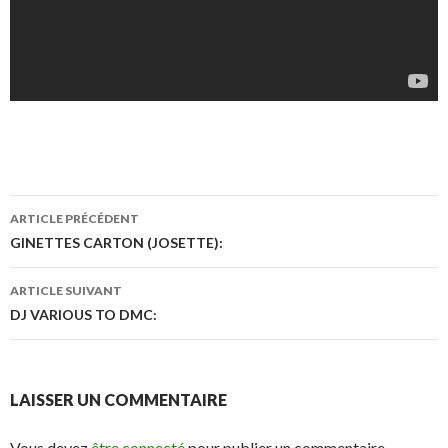
ARTICLE PRÉCÉDENT
Navigation
GINETTES CARTON (JOSETTE):
des
ARTICLE SUIVANT
articles
DJ VARIOUS TO DMC:
LAISSER UN COMMENTAIRE
Vous devez
être connecté
pour publier un commentaire.