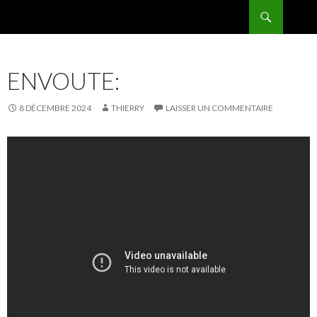
Recherche
BPMRADIO.EU Vidéo
ALLER
AU
CONTENU
ENVOUTE:
8 DÉCEMBRE 2024
THIERRY
LAISSER UN COMMENTAIRE