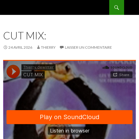
Recherche
BPMRADIO.EU Vidéo
ALLER
AU
CONTENU
CUT MIX:
24 AVRIL 2026
THIERRY
LAISSER UN COMMENTAIRE