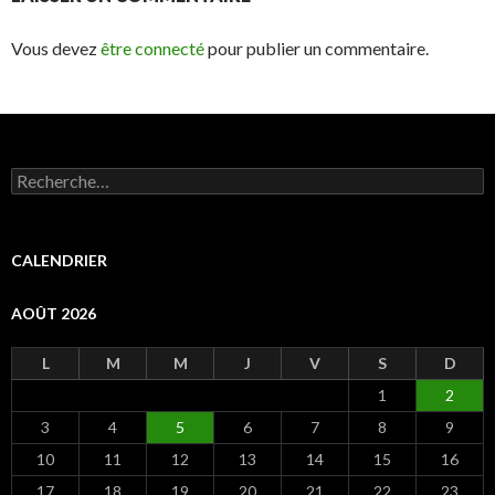
Vous devez
être connecté
pour publier un commentaire.
R
e
c
h
e
CALENDRIER
r
c
AOÛT 2026
h
e
r
L
M
M
J
V
S
D
1
2
:
3
4
5
6
7
8
9
10
11
12
13
14
15
16
17
18
19
20
21
22
23