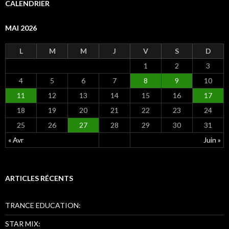
e
CALENDRIER
r
c
MAI 2026
h
e
r
L
M
M
J
V
S
D
1
2
3
:
4
5
6
7
8
9
10
11
12
13
14
15
16
17
18
19
20
21
22
23
24
25
26
27
28
29
30
31
« Avr
Juin »
ARTICLES RÉCENTS
TRANCE EDUCATION:
STAR MIX: