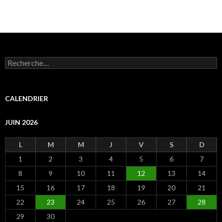
R
e
c
h
e
CALENDRIER
r
c
JUIN 2026
h
e
r
L
M
M
J
V
S
D
1
2
3
4
5
6
7
:
8
9
10
11
12
13
14
15
16
17
18
19
20
21
22
23
24
25
26
27
28
29
30