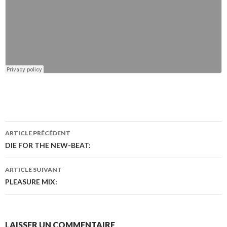
ARTICLE PRÉCÉDENT
Navigation
DIE FOR THE NEW-BEAT:
des
ARTICLE SUIVANT
articles
PLEASURE MIX:
LAISSER UN COMMENTAIRE