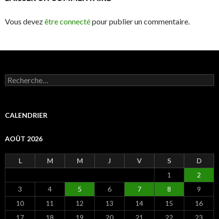
Vous devez
être connecté
pour publier un commentaire.
R
e
c
h
e
CALENDRIER
r
c
AOÛT 2026
h
e
r
L
M
M
J
V
S
D
1
2
:
3
4
5
6
7
8
9
10
11
12
13
14
15
16
17
18
19
20
21
22
23