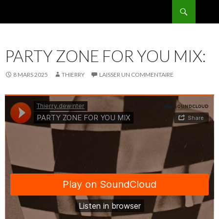
Recherche
BPMRADIO.EU Vidéo
ALLER
AU
CONTENU
PARTY ZONE FOR YOU MIX:
8 MARS 2025
THIERRY
LAISSER UN COMMENTAIRE