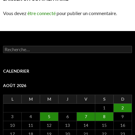
Vous devez
être connecté
pour publier un commentaire.
R
e
c
h
e
CALENDRIER
r
c
AOÛT 2026
h
e
r
L
M
M
J
V
S
D
1
2
:
3
4
5
6
7
8
9
10
11
12
13
14
15
16
17
18
19
20
21
22
23