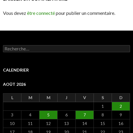
Vous devez
être connecté
pour publier un commentaire.
R
e
c
h
e
CALENDRIER
r
c
AOÛT 2026
h
e
r
L
M
M
J
V
S
D
1
2
:
3
4
5
6
7
8
9
10
11
12
13
14
15
16
17
18
19
20
21
22
23