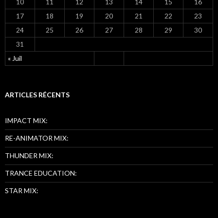
10
11
12
13
14
15
16
17
18
19
20
21
22
23
24
25
26
27
28
29
30
31
« Juil
ARTICLES RÉCENTS
IMPACT MIX:
RE-ANIMATOR MIX:
THUNDER MIX:
TRANCE EDUCATION:
STAR MIX: