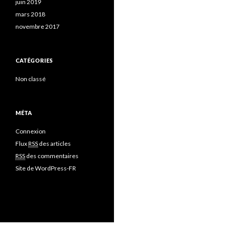
juin 2019
mars 2018
novembre 2017
CATÉGORIES
Non classé
MÉTA
Connexion
Flux
RSS
des articles
RSS
des commentaires
Site de WordPress-FR