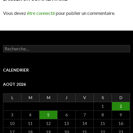
Vous devez
être connecté
pour publier un commentaire.
R
e
c
h
e
CALENDRIER
r
c
AOÛT 2026
h
e
r
L
M
M
J
V
S
D
1
2
:
3
4
5
6
7
8
9
10
11
12
13
14
15
16
17
18
19
20
21
22
23