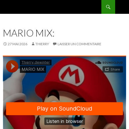
Recherche
BPMRADIO.EU Vidéo
ALLER
AU
CONTENU
MARIO MIX:
27 MAI 2026
THIERRY
LAISSER UN COMMENTAIRE