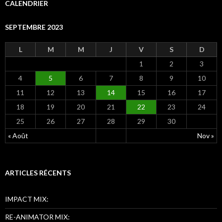
e
CALENDRIER
r
c
SEPTEMBRE 2023
h
e
r
L
M
M
J
V
S
D
1
2
3
:
4
5
6
7
8
9
10
11
12
13
14
15
16
17
18
19
20
21
22
23
24
25
26
27
28
29
30
« Août
Nov »
ARTICLES RÉCENTS
IMPACT MIX:
RE-ANIMATOR MIX: