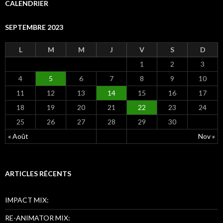
e
CALENDRIER
r
c
SEPTEMBRE 2023
h
e
r
L
M
M
J
V
S
D
1
2
3
:
4
5
6
7
8
9
10
11
12
13
14
15
16
17
18
19
20
21
22
23
24
25
26
27
28
29
30
« Août
Nov »
ARTICLES RÉCENTS
IMPACT MIX:
RE-ANIMATOR MIX: