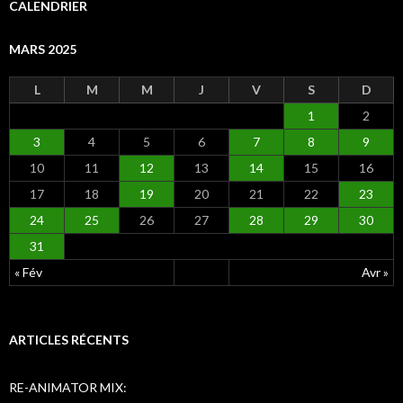
e
CALENDRIER
r
c
MARS 2025
h
e
r
L
M
M
J
V
S
D
1
2
:
3
4
5
6
7
8
9
10
11
12
13
14
15
16
17
18
19
20
21
22
23
24
25
26
27
28
29
30
31
« Fév
Avr »
ARTICLES RÉCENTS
RE-ANIMATOR MIX: