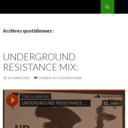
Recherche
BPMRADIO.EU Vidéo
ALLER
AU
CONTENU
Archives quotidiennes :
UNDERGROUND
RESISTANCE MIX:
25 MARS 2025
LAISSER UN COMMENTAIRE